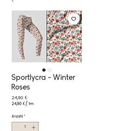
Sportlycra - Winter
Roses
Preis
24,90 €
24,90 €
/
1m
24,90 €
pro
Anzahl
*
1
Meter