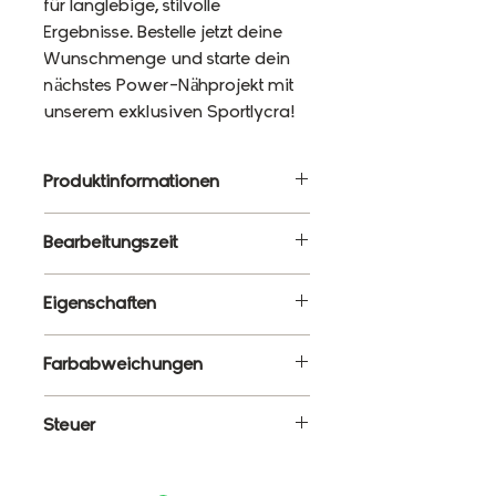
für langlebige, stilvolle
Ergebnisse. Bestelle jetzt deine
Wunschmenge und starte dein
nächstes Power-Nähprojekt mit
unserem exklusiven Sportlycra!
Produktinformationen
Material: 87% Polyester, 13%
Bearbeitungszeit
Elasthan
Gewicht: 220g/m²
10 - 12 Werktage
Eigenschaften
Breite: 120cm
✔ Meterware – Wunschlänge
Farbabweichungen
wählbar
✔ Atmungsaktiv, elastisch &
Es ist ganz normal, dass die
Steuer
formstabil
Farben monitorabhängig von
✔ Blickdicht & schnelltrocknend
den tatsächlichen Farben
Enthält 19% MwSt.