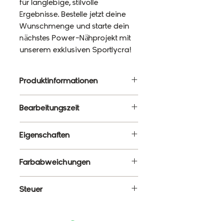
für langlebige, stilvolle
Ergebnisse. Bestelle jetzt deine
Wunschmenge und starte dein
nächstes Power-Nähprojekt mit
unserem exklusiven Sportlycra!
Produktinformationen
Material: 87% Polyester, 13%
Bearbeitungszeit
Elasthan
Gewicht: 220g/m²
10 - 12 Werktage
Eigenschaften
Breite: 120cm
✔ Meterware – Wunschlänge
Farbabweichungen
wählbar
✔ Atmungsaktiv, elastisch &
Es ist ganz normal, dass die
Steuer
formstabil
Farben monitorabhängig von
✔ Blickdicht & schnelltrocknend
den tatsächlichen Farben
Enthält 19% MwSt.