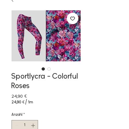
Sportlycra - Colorful
Roses
Preis
24,90 €
24,90 €
/
1m
24,90 €
pro
Anzahl
*
1
Meter