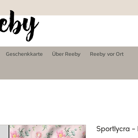
Geschenkkarte
Über Reeby
Reeby vor Ort
Sportlycra -