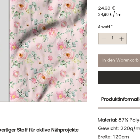
Preis
24,90 €
24,90 €
/
1m
24,90 €
pro
Anzahl
*
1
Meter
In den Warenkorb
Produktinformat
Material: 87% Poly
Gewicht: 220g/m
rtiger Stoff für aktive Nähprojekte
Breite: 120cm