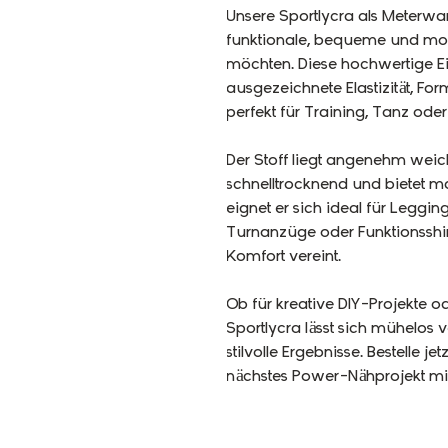
Unsere Sportlycra als Meterware
funktionale, bequeme und mod
möchten. Diese hochwertige E
ausgezeichnete Elastizität, Fo
perfekt für Training, Tanz oder 
Der Stoff liegt angenehm weich 
schnelltrocknend und bietet 
eignet er sich ideal für Leggin
Turnanzüge oder Funktionsshir
Komfort vereint.
Ob für kreative DIY-Projekte o
Sportlycra lässt sich mühelos v
stilvolle Ergebnisse. Bestelle 
nächstes Power-Nähprojekt mit