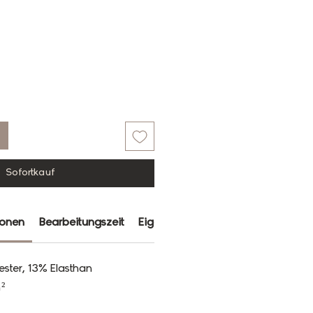
Sofortkauf
ionen
Bearbeitungszeit
Eigenschaften
Farbabweichun
ester, 13% Elasthan
²