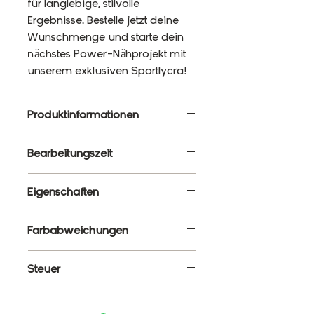
für langlebige, stilvolle
Ergebnisse. Bestelle jetzt deine
Wunschmenge und starte dein
nächstes Power-Nähprojekt mit
unserem exklusiven Sportlycra!
Produktinformationen
Material: 87% Polyester, 13%
Bearbeitungszeit
Elasthan
Gewicht: 220g/m²
10 - 12 Werktage
Eigenschaften
Breite: 120cm
✔ Meterware – Wunschlänge
Farbabweichungen
wählbar
✔ Atmungsaktiv, elastisch &
Es ist ganz normal, dass die
Steuer
formstabil
Farben monitorabhängig von
✔ Blickdicht & schnelltrocknend
den tatsächlichen Farben
Enthält 19% MwSt.