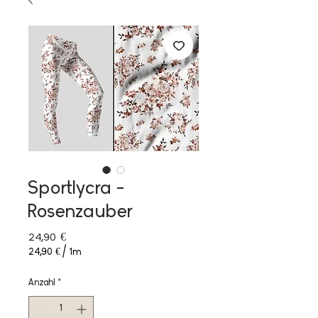
Sportlycra -
Rosenzauber
Preis
24,90 €
24,90 €
/
1m
24,90 €
pro
Anzahl
*
1
Meter