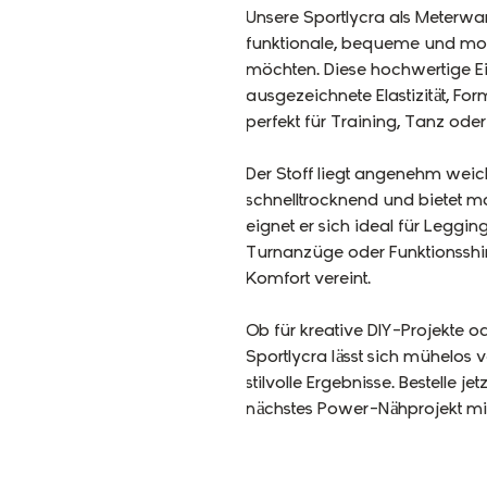
Unsere Sportlycra als Meterware
funktionale, bequeme und mod
möchten. Diese hochwertige E
ausgezeichnete Elastizität, Fo
perfekt für Training, Tanz oder 
Der Stoff liegt angenehm weich 
schnelltrocknend und bietet 
eignet er sich ideal für Leggin
Turnanzüge oder Funktionsshir
Komfort vereint.
Ob für kreative DIY-Projekte o
Sportlycra lässt sich mühelos v
stilvolle Ergebnisse. Bestelle 
nächstes Power-Nähprojekt mit