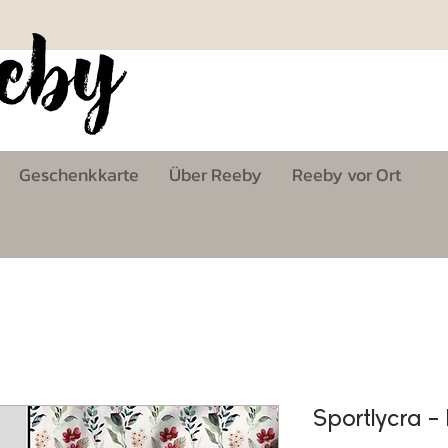
Geschenkkarte
Über Reeby
Reeby vor Ort
Sportlycra -