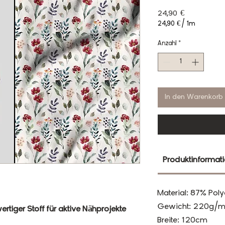
Preis
24,90 €
24,90 €
/
1m
24,90 €
pro
Anzahl
*
1
Meter
In den Warenkorb
Produktinformat
Material: 87% Poly
Gewicht: 220g/m
rtiger Stoff für aktive Nähprojekte
Breite: 120cm