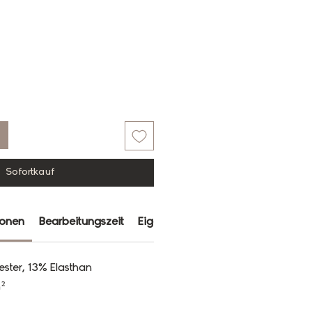
Sofortkauf
ionen
Bearbeitungszeit
Eigenschaften
Farbabweichun
ester, 13% Elasthan
²