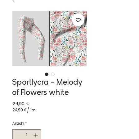
Sportlycra - Melody
of Flowers white
Preis
24,90 €
24,90 €
/
1m
24,90 €
pro
Anzahl
*
1
Meter