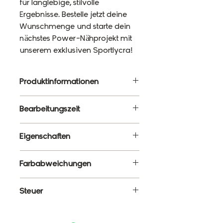
für langlebige, stilvolle
Ergebnisse. Bestelle jetzt deine
Wunschmenge und starte dein
nächstes Power-Nähprojekt mit
unserem exklusiven Sportlycra!
Produktinformationen
Material: 87% Polyester, 13%
Bearbeitungszeit
Elasthan
Gewicht: 220g/m²
10 - 12 Werktage
Eigenschaften
Breite: 120cm
✔ Meterware – Wunschlänge
Farbabweichungen
wählbar
✔ Atmungsaktiv, elastisch &
Es ist ganz normal, dass die
Steuer
formstabil
Farben monitorabhängig von
✔ Blickdicht & schnelltrocknend
den tatsächlichen Farben
Enthält 19% MwSt.