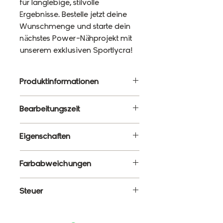
für langlebige, stilvolle
Ergebnisse. Bestelle jetzt deine
Wunschmenge und starte dein
nächstes Power-Nähprojekt mit
unserem exklusiven Sportlycra!
Produktinformationen
Material: 87% Polyester, 13%
Bearbeitungszeit
Elasthan
Gewicht: 220g/m²
10 - 12 Werktage
Eigenschaften
Breite: 120cm
✔ Meterware – Wunschlänge
Farbabweichungen
wählbar
✔ Atmungsaktiv, elastisch &
Es ist ganz normal, dass die
Steuer
formstabil
Farben monitorabhängig von
✔ Blickdicht & schnelltrocknend
den tatsächlichen Farben
Enthält 19% MwSt.