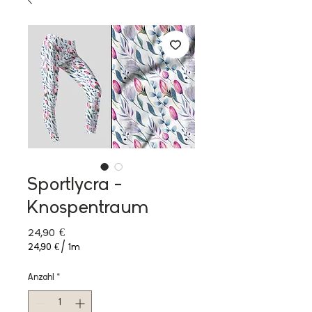
Sportlycra -
Knospentraum
Preis
24,90 €
24,90 €
/
1m
24,90 €
pro
Anzahl
*
1
Meter