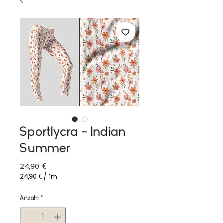
Sportlycra - Indian
Summer
Preis
24,90 €
24,90 €
/
1m
24,90 €
pro
Anzahl
*
1
Meter