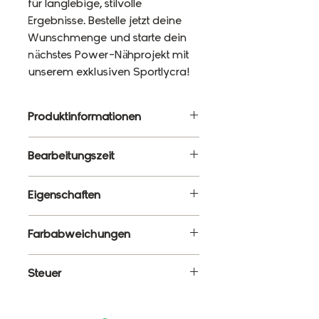
für langlebige, stilvolle
Ergebnisse. Bestelle jetzt deine
Wunschmenge und starte dein
nächstes Power-Nähprojekt mit
unserem exklusiven Sportlycra!
Produktinformationen
Material: 87% Polyester, 13%
Bearbeitungszeit
Elasthan
Gewicht: 220g/m²
10 - 12 Werktage
Eigenschaften
Breite: 120cm
✔ Meterware – Wunschlänge
Farbabweichungen
wählbar
✔ Atmungsaktiv, elastisch &
Es ist ganz normal, dass die
Steuer
formstabil
Farben monitorabhängig von
✔ Blickdicht & schnelltrocknend
den tatsächlichen Farben
Enthält 19% MwSt.