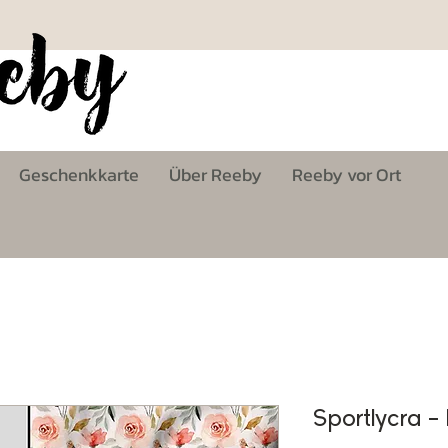
Geschenkkarte
Über Reeby
Reeby vor Ort
Sportlycra -