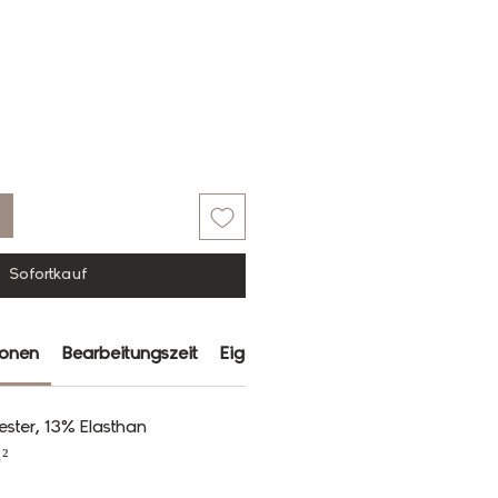
Sofortkauf
ionen
Bearbeitungszeit
Eigenschaften
Farbabweichun
ester, 13% Elasthan
²