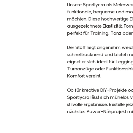
Unsere Sportlycra als Meterware
funktionale, bequeme und mod
möchten. Diese hochwertige E
ausgezeichnete Elastizität, Fo
perfekt für Training, Tanz oder 
Der Stoff liegt angenehm weich 
schnelltrocknend und bietet 
eignet er sich ideal für Leggin
Turnanzüge oder Funktionsshir
Komfort vereint.
Ob für kreative DIY-Projekte o
Sportlycra lässt sich mühelos v
stilvolle Ergebnisse. Bestelle 
nächstes Power-Nähprojekt mit