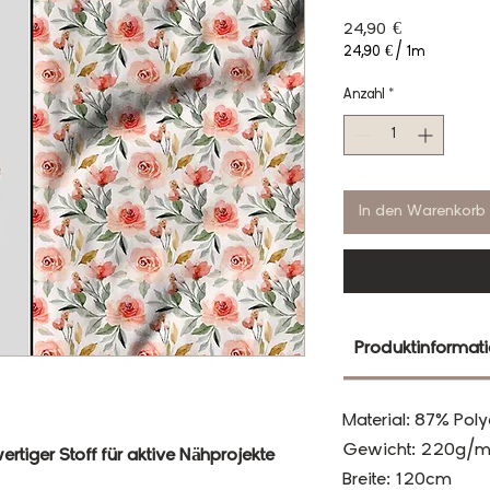
Preis
24,90 €
24,90 €
/
1m
24,90 €
pro
Anzahl
*
1
Meter
In den Warenkorb
Produktinformat
Material: 87% Poly
Gewicht: 220g/m
rtiger Stoff für aktive Nähprojekte
Breite: 120cm