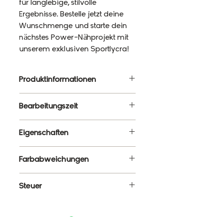
für langlebige, stilvolle
Ergebnisse. Bestelle jetzt deine
Wunschmenge und starte dein
nächstes Power-Nähprojekt mit
unserem exklusiven Sportlycra!
Produktinformationen
Material: 87% Polyester, 13%
Bearbeitungszeit
Elasthan
Gewicht: 220g/m²
10 - 12 Werktage
Eigenschaften
Breite: 120cm
✔ Meterware – Wunschlänge
Farbabweichungen
wählbar
✔ Atmungsaktiv, elastisch &
Es ist ganz normal, dass die
Steuer
formstabil
Farben monitorabhängig von
✔ Blickdicht & schnelltrocknend
den tatsächlichen Farben
Enthält 19% MwSt.