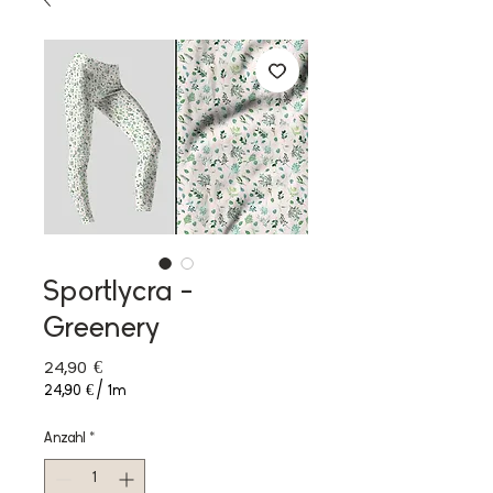
Sportlycra -
Greenery
Preis
24,90 €
24,90 €
/
1m
24,90 €
pro
Anzahl
*
1
Meter