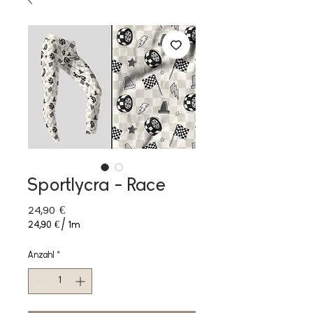
Sportlycra - Race
Preis
24,90 €
24,90 €
/
1m
24,90 €
pro
Anzahl
*
1
Meter