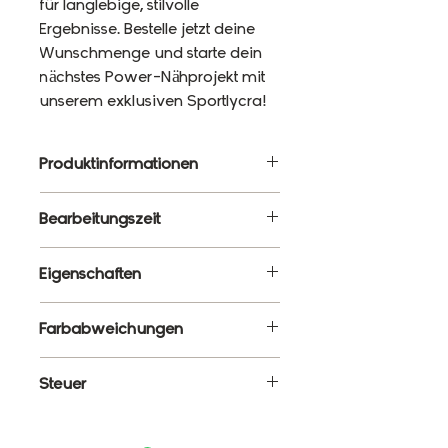
für langlebige, stilvolle
Ergebnisse. Bestelle jetzt deine
Wunschmenge und starte dein
nächstes Power-Nähprojekt mit
unserem exklusiven Sportlycra!
Produktinformationen
Material: 87% Polyester, 13%
Bearbeitungszeit
Elasthan
Gewicht: 220g/m²
10 - 12 Werktage
Eigenschaften
Breite: 120cm
✔ Meterware – Wunschlänge
Farbabweichungen
wählbar
✔ Atmungsaktiv, elastisch &
Es ist ganz normal, dass die
Steuer
formstabil
Farben monitorabhängig von
✔ Blickdicht & schnelltrocknend
den tatsächlichen Farben
Enthält 19% MwSt.