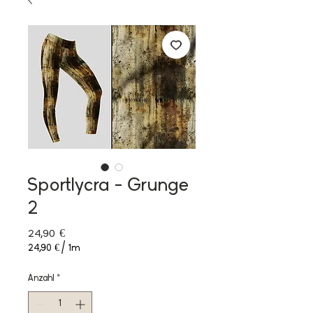
Sportlycra - Grunge
2
Preis
24,90 €
24,90 €
/
1m
24,90 €
pro
Anzahl
*
1
Meter