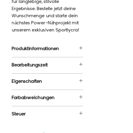
für langlebige, stilvolle
Ergebnisse. Bestelle jetzt deine
Wunschmenge und starte dein
nächstes Power-Nähprojekt mit
unserem exklusiven Sportlycra!
Produktinformationen
Material: 87% Polyester, 13%
Bearbeitungszeit
Elasthan
Gewicht: 220g/m²
10 - 12 Werktage
Eigenschaften
Breite: 120cm
✔ Meterware – Wunschlänge
Farbabweichungen
wählbar
✔ Atmungsaktiv, elastisch &
Es ist ganz normal, dass die
Steuer
formstabil
Farben monitorabhängig von
✔ Blickdicht & schnelltrocknend
den tatsächlichen Farben
Enthält 19% MwSt.