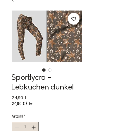
Sportlycra -
Lebkuchen dunkel
Preis
24,90 €
24,90 €
/
1m
24,90 €
pro
Anzahl
*
1
Meter