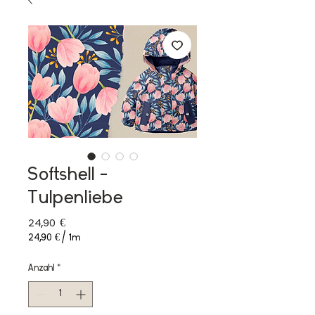
Softshell -
Tulpenliebe
Preis
24,90 €
24,90 €
/
1m
24,90 €
pro
Anzahl
*
1
Meter