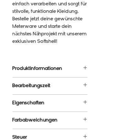
einfach verarbeiten und sorgt für
stilvolle, funktionale Kleidung.
Bestelle jetzt deine gewünschte
Meterware und starte dein
nächstes Nähprojekt mit unserem
exklusiven Softshell!
Produktinformationen
Material: 92% Polyester, 8%
Bearbeitungszeit
Elasthan
Gewicht: 320g/m²
3 - 5 Werktage
Eigenschaften
Breite: 145cm
Wasserbeständigkeit: 10 000
✔ Meterware – Wunschlänge
Farbabweichungen
mm
wählbar
✔ Wasserabweisend &
Es ist ganz normal, dass die
Steuer