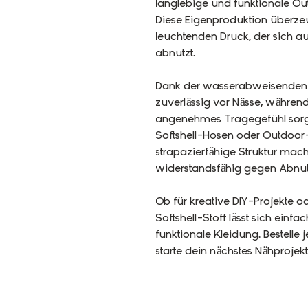
langlebige und funktionale O
Diese Eigenproduktion überzeu
leuchtenden Druck, der sich a
abnutzt.
Dank der wasserabweisenden O
zuverlässig vor Nässe, währen
angenehmes Tragegefühl sorgt
Softshell-Hosen oder Outdoor
strapazierfähige Struktur mac
widerstandsfähig gegen Abnu
Ob für kreative DIY-Projekte o
Softshell-Stoff lässt sich einfac
funktionale Kleidung. Bestell
starte dein nächstes Nähprojek