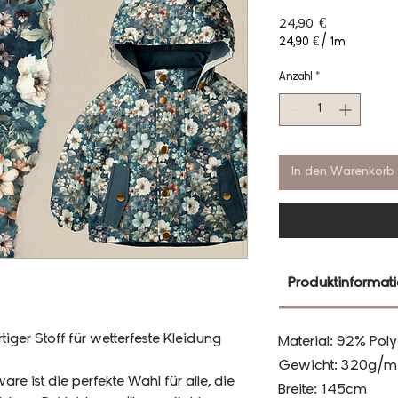
Preis
24,90 €
24,90 €
/
1m
24,90 €
pro
Anzahl
*
1
Meter
In den Warenkorb
Produktinformat
iger Stoff für wetterfeste Kleidung
Material: 92% Poly
Gewicht: 320g/m
are ist die perfekte Wahl für alle, die
Breite: 145cm