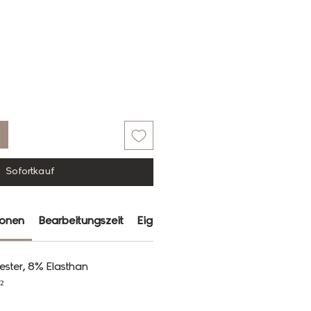
Sofortkauf
ionen
Bearbeitungszeit
Eigenschaften
Farbabweichun
ester, 8% Elasthan
²