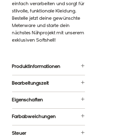
einfach verarbeiten und sorgt für
stilvolle, funktionale Kleidung.
Bestelle jetzt deine gewünschte
Meterware und starte dein
nächstes Nähprojekt mit unserem
exklusiven Softshell!
Produktinformationen
Material: 92% Polyester, 8%
Bearbeitungszeit
Elasthan
Gewicht: 320g/m²
3 - 5 Werktage
Eigenschaften
Breite: 145cm
Wasserbeständigkeit: 10 000
✔ Meterware – Wunschlänge
Farbabweichungen
mm
wählbar
✔ Wasserabweisend &
Es ist ganz normal, dass die
Steuer