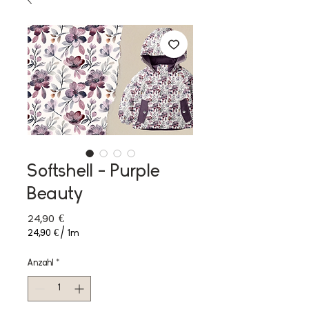
Softshell - Purple
Beauty
Preis
24,90 €
24,90 €
/
1m
24,90 €
pro
Anzahl
*
1
Meter