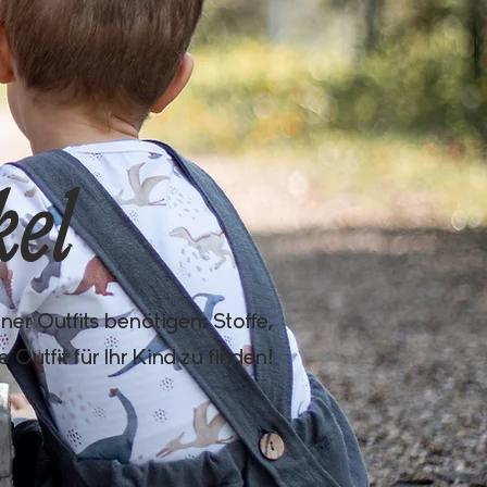
kel
ner Outfits benötigen: Stoffe,
utfit für Ihr Kind zu finden!