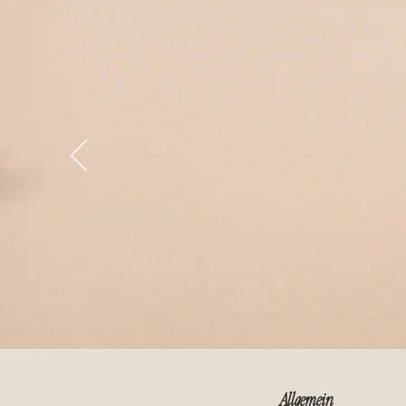
Ärmel Add-On Sommerwi
Allgemein