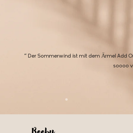
nd
" Der Sommerwind ist mit dem Ärmel Add On 
soooo va