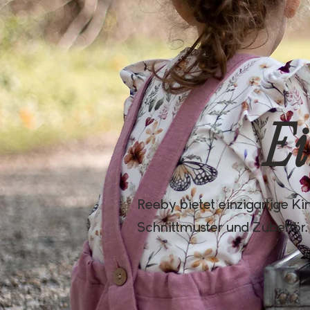
Ei
Reeby
bietet einzigartige Ki
Schnittmuster und Zubehör. E