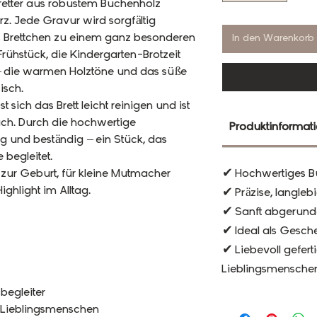
etter aus robustem Buchenholz
rz. Jede Gravur wird sorgfältig
s Brettchen zu einem ganz besonderen
In den Warenkorb
 Frühstück, die Kindergarten-Brotzeit
 die warmen Holz­töne und das süße
isch.
t sich das Brett leicht reinigen und ist
uch. Durch die hochwertige
Produktinformat
ig und beständig – ein Stück, das
 begleitet.
 zur Geburt, für kleine Mutmacher
✔ Hochwertiges B
ighlight im Alltag.
✔ Präzise, langle
✔ Sanft abgerund
✔ Ideal als Gesche
✔ Liebevoll geferti
Lieblingsmensche
begleiter
ne Lieblingsmenschen