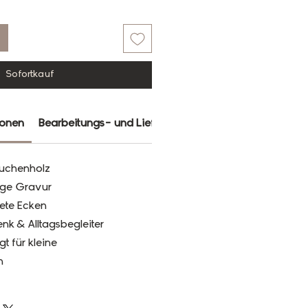
Sofortkauf
ionen
Bearbeitungs- und Lieferzeit
Farbabweichungen
uchenholz
bige Gravur
ete Ecken
nk & Alltagsbegleiter
gt für kleine
n