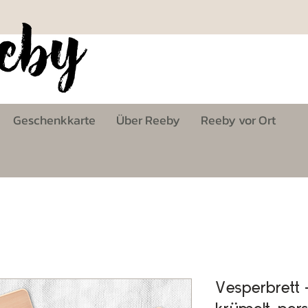
Geschenkkarte
Über Reeby
Reeby vor Ort
Vesperbrett 