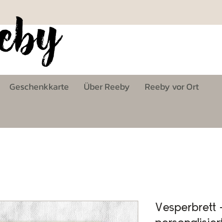
Geschenkkarte
Über Reeby
Reeby vor Ort
Vesperbrett 