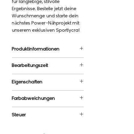
für langlebige, stilvolle
Ergebnisse. Bestelle jetzt deine
Wunschmenge und starte dein
nächstes Power-Nähprojekt mit
unserem exklusiven Sportlycra!
Produktinformationen
Material: 87% Polyester, 13%
Bearbeitungszeit
Elasthan
Gewicht: 220g/m²
10 - 12 Werktage
Eigenschaften
Breite: 120cm
✔ Meterware – Wunschlänge
Farbabweichungen
wählbar
✔ Atmungsaktiv, elastisch &
Es ist ganz normal, dass die
Steuer
formstabil
Farben monitorabhängig von
✔ Blickdicht & schnelltrocknend
den tatsächlichen Farben
Enthält 19% MwSt.