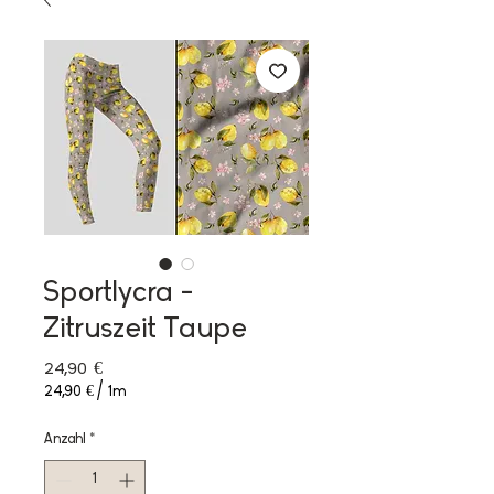
Sportlycra -
Zitruszeit Taupe
Preis
24,90 €
24,90 €
/
1m
24,90 €
pro
Anzahl
*
1
Meter