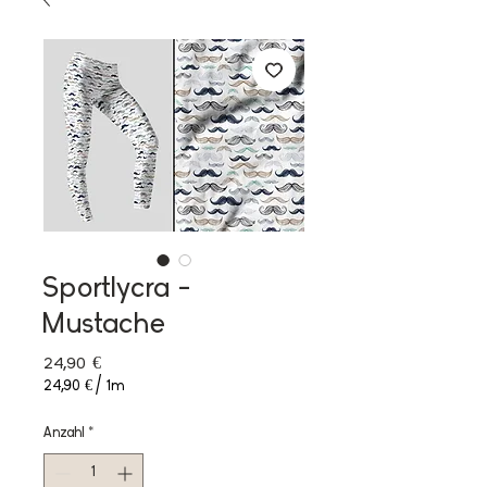
Sportlycra -
Mustache
Preis
24,90 €
24,90 €
/
1m
24,90 €
pro
Anzahl
*
1
Meter