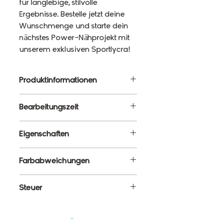
für langlebige, stilvolle
Ergebnisse. Bestelle jetzt deine
Wunschmenge und starte dein
nächstes Power-Nähprojekt mit
unserem exklusiven Sportlycra!
Produktinformationen
Material: 87% Polyester, 13%
Bearbeitungszeit
Elasthan
Gewicht: 220g/m²
10 - 12 Werktage
Eigenschaften
Breite: 120cm
✔ Meterware – Wunschlänge
Farbabweichungen
wählbar
✔ Atmungsaktiv, elastisch &
Es ist ganz normal, dass die
Steuer
formstabil
Farben monitorabhängig von
✔ Blickdicht & schnelltrocknend
den tatsächlichen Farben
Enthält 19% MwSt.