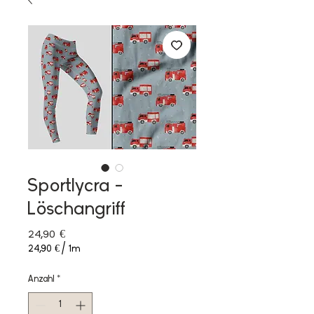
Sportlycra -
Löschangriff
Preis
24,90 €
24,90 €
/
1m
24,90 €
pro
Anzahl
*
1
Meter