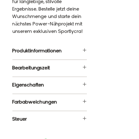
für langlebige, stilvolle
Ergebnisse. Bestelle jetzt deine
Wunschmenge und starte dein
nächstes Power-Nähprojekt mit
unserem exklusiven Sportlycra!
Produktinformationen
Material: 87% Polyester, 13%
Bearbeitungszeit
Elasthan
Gewicht: 220g/m²
10 - 12 Werktage
Eigenschaften
Breite: 120cm
✔ Meterware – Wunschlänge
Farbabweichungen
wählbar
✔ Atmungsaktiv, elastisch &
Es ist ganz normal, dass die
Steuer
formstabil
Farben monitorabhängig von
✔ Blickdicht & schnelltrocknend
den tatsächlichen Farben
Enthält 19% MwSt.