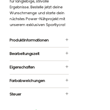
für langlebige, stilvolle
Ergebnisse. Bestelle jetzt deine
Wunschmenge und starte dein
nächstes Power-Nähprojekt mit
unserem exklusiven Sportlycra!
Produktinformationen
Material: 87% Polyester, 13%
Bearbeitungszeit
Elasthan
Gewicht: 220g/m²
10 - 12 Werktage
Eigenschaften
Breite: 120cm
✔ Meterware – Wunschlänge
Farbabweichungen
wählbar
✔ Atmungsaktiv, elastisch &
Es ist ganz normal, dass die
Steuer
formstabil
Farben monitorabhängig von
✔ Blickdicht & schnelltrocknend
den tatsächlichen Farben
Enthält 19% MwSt.