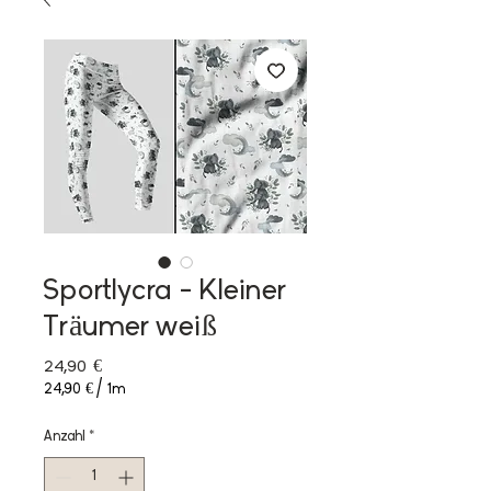
Sportlycra - Kleiner
Träumer weiß
Preis
24,90 €
24,90 €
/
1m
24,90 €
pro
Anzahl
*
1
Meter