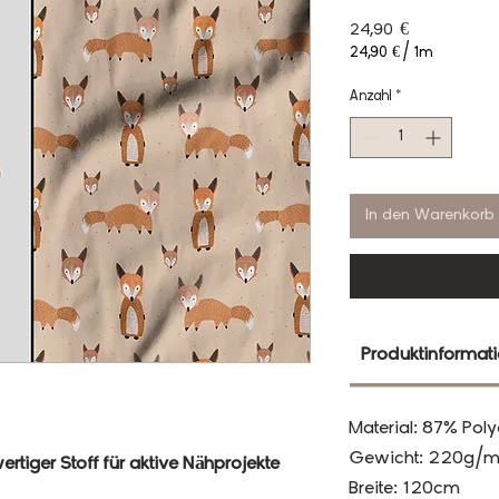
Preis
24,90 €
24,90 €
/
1m
24,90 €
pro
Anzahl
*
1
Meter
In den Warenkorb
Produktinformat
Material: 87% Poly
Gewicht: 220g/m
rtiger Stoff für aktive Nähprojekte
Breite: 120cm