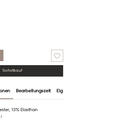
Sofortkauf
ionen
Bearbeitungszeit
Eigenschaften
Farbabweichun
ester, 13% Elasthan
²