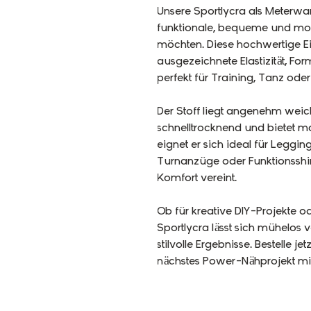
Unsere Sportlycra als Meterware
funktionale, bequeme und mod
möchten. Diese hochwertige E
ausgezeichnete Elastizität, Fo
perfekt für Training, Tanz oder 
Der Stoff liegt angenehm weich 
schnelltrocknend und bietet 
eignet er sich ideal für Leggin
Turnanzüge oder Funktionsshir
Komfort vereint.
Ob für kreative DIY-Projekte o
Sportlycra lässt sich mühelos v
stilvolle Ergebnisse. Bestelle 
nächstes Power-Nähprojekt mit