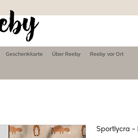
Geschenkkarte
Über Reeby
Reeby vor Ort
Sportlycra -