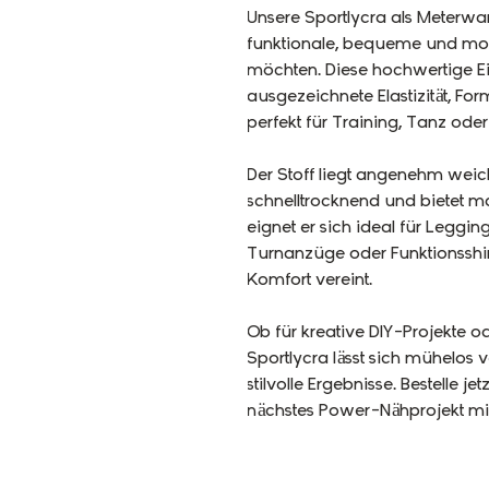
Unsere Sportlycra als Meterware
funktionale, bequeme und mod
möchten. Diese hochwertige E
ausgezeichnete Elastizität, Fo
perfekt für Training, Tanz oder 
Der Stoff liegt angenehm weich 
schnelltrocknend und bietet 
eignet er sich ideal für Leggin
Turnanzüge oder Funktionsshir
Komfort vereint.
Ob für kreative DIY-Projekte o
Sportlycra lässt sich mühelos v
stilvolle Ergebnisse. Bestelle 
nächstes Power-Nähprojekt mit