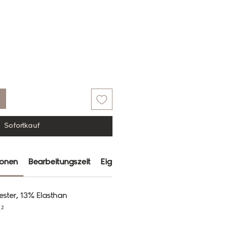
Sofortkauf
ionen
Bearbeitungszeit
Eigenschaften
Farbabweichun
ester, 13% Elasthan
²