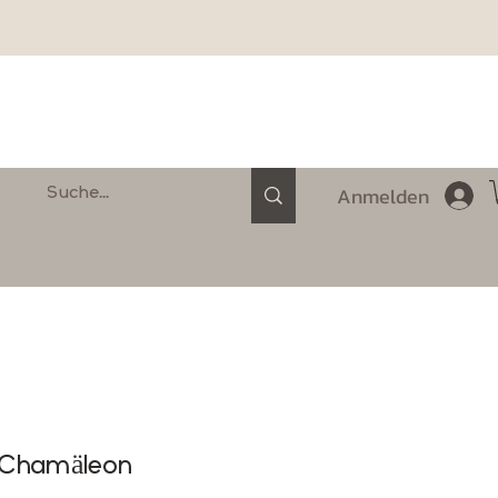
Anmelden
- Chamäleon