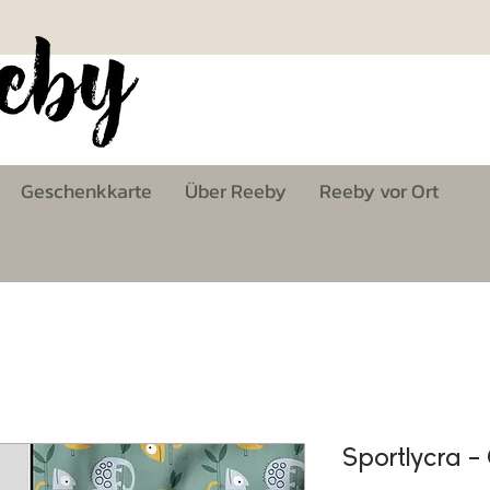
Geschenkkarte
Über Reeby
Reeby vor Ort
Sportlycra 