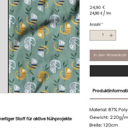
Preis
24,90 €
24,90 €
/
1m
24,90 €
pro
Anzahl
*
1
Meter
In den Warenkorb
Produktinformat
Material: 87% Poly
Gewicht: 220g/m
rtiger Stoff für aktive Nähprojekte
Breite: 120cm