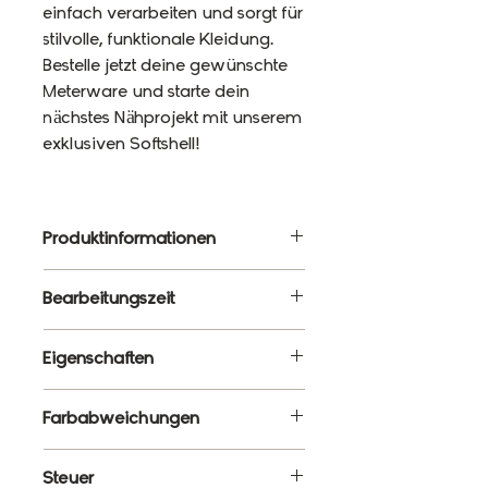
einfach verarbeiten und sorgt für
stilvolle, funktionale Kleidung.
Bestelle jetzt deine gewünschte
Meterware und starte dein
nächstes Nähprojekt mit unserem
exklusiven Softshell!
Produktinformationen
Material: 92% Polyester, 8%
Bearbeitungszeit
Elasthan
Gewicht: 320g/m²
3 - 5 Werktage
Eigenschaften
Breite: 145cm
Wasserbeständigkeit: 10 000
✔ Meterware – Wunschlänge
Farbabweichungen
mm
wählbar
✔ Wasserabweisend &
Es ist ganz normal, dass die
Steuer