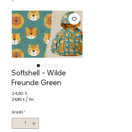
Softshell - Wilde
Freunde Green
Preis
24,90 €
24,90 €
/
1m
24,90 €
pro
Anzahl
*
1
Meter