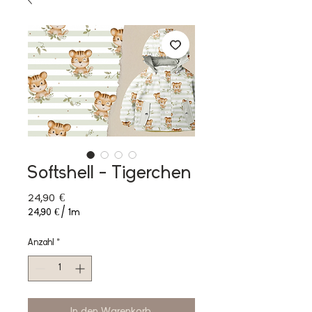
Softshell - Tigerchen
Preis
24,90 €
24,90 €
/
1m
24,90 €
pro
Anzahl
*
1
Meter
In den Warenkorb