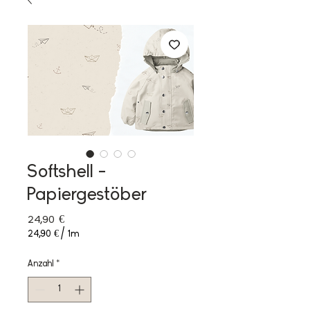
Softshell -
Papiergestöber
Preis
24,90 €
24,90 €
/
1m
24,90 €
pro
Anzahl
*
1
Meter