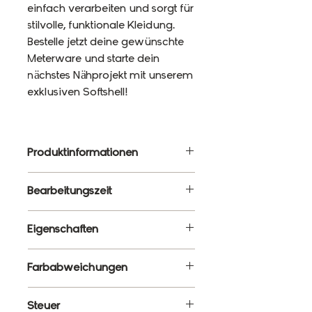
einfach verarbeiten und sorgt für
stilvolle, funktionale Kleidung.
Bestelle jetzt deine gewünschte
Meterware und starte dein
nächstes Nähprojekt mit unserem
exklusiven Softshell!
Produktinformationen
Material: 92% Polyester, 8%
Bearbeitungszeit
Elasthan
Gewicht: 320g/m²
3 - 5 Werktage
Eigenschaften
Breite: 145cm
Wasserbeständigkeit: 10 000
✔ Meterware – Wunschlänge
Farbabweichungen
mm
wählbar
✔ Wasserabweisend &
Es ist ganz normal, dass die
Steuer