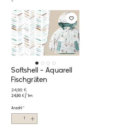
Softshell - Aquarell
Fischgräten
Preis
24,90 €
24,90 €
/
1m
24,90 €
pro
Anzahl
*
1
Meter