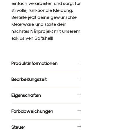
einfach verarbeiten und sorgt für
stilvolle, funktionale Kleidung.
Bestelle jetzt deine gewünschte
Meterware und starte dein
nächstes Nähprojekt mit unserem
exklusiven Softshell!
Produktinformationen
Material: 92% Polyester, 8%
Bearbeitungszeit
Elasthan
Gewicht: 320g/m²
3 - 5 Werktage
Eigenschaften
Breite: 145cm
Wasserbeständigkeit: 10 000
✔ Meterware – Wunschlänge
Farbabweichungen
mm
wählbar
✔ Wasserabweisend &
Es ist ganz normal, dass die
Steuer